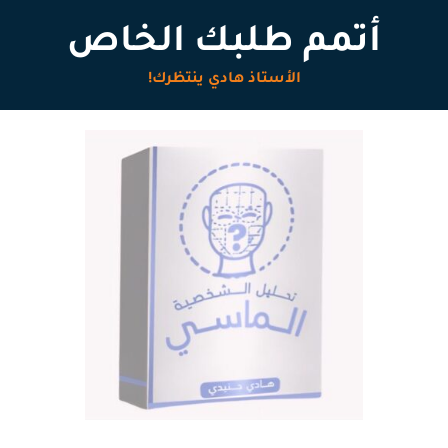
أتمم طلبك الخاص
الأستاذ هادي ينتظرك!