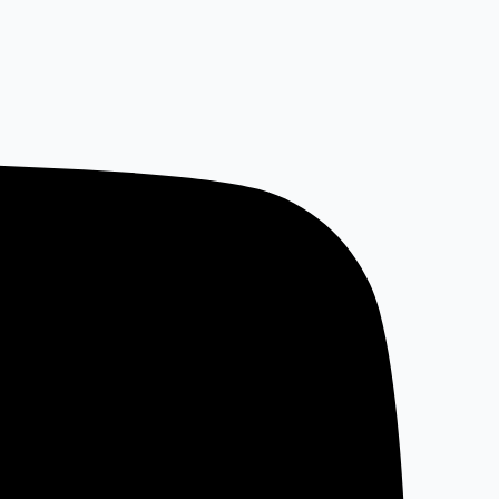
خطي
لى
لمحتوى