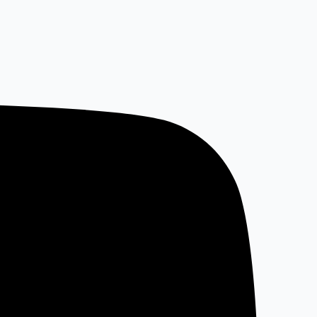
خطي
لى
لمحتوى