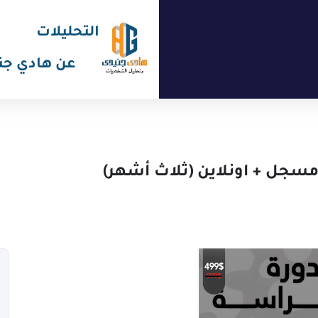
التحليلات
عن هادي جن
سجل + اونلاين (ثلاث أشهر)