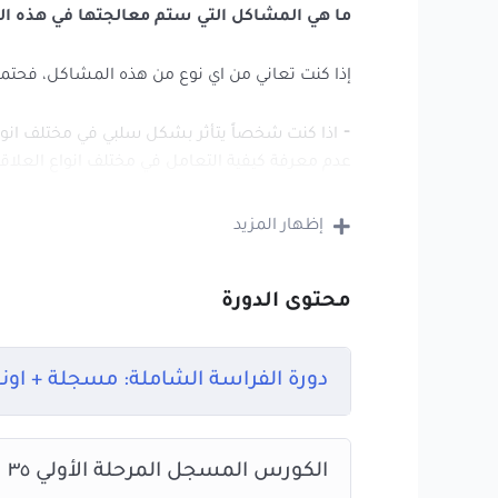
ما هي المشاكل التي ستم معالجتها في هذه الد
إذا كنت تعاني من اي نوع من هذه المشاكل، فحتما 
⁃ اذا كنت شخصاً يتأثر بشكل سلبي في مختلف انوا
عدم معرفة كيفية التعامل في مختلف انواع العلاق
بصورة اكبر مما تتخيل، السبب الأول هو صعوبة ا
من اول معاملة معها الا بدراستك لعلم الفراسة، 
إظهار المزيد
⁃ ما هي اخلاقهم؟
محتوى الدورة
⁃ ما هي مبادئهم؟
دورة الفراسة الشاملة: مسجلة + اونل
⁃ ما هي طريقة تفكيرهم التي ربما لا يظهرونها؟
⁃ ورابعاً: اهم شيء ان الشخص يستمر اسيراً للعدي
الكورس المسجل المرحلة الأولي ٣٥ ساعة + اونلاين
ان هناك من المعلومات ما تعتبر كنوزاً دفينة، لو