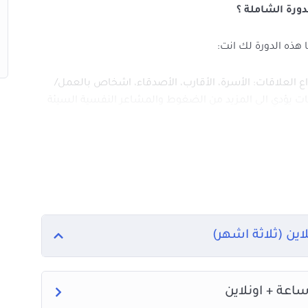
ورة الشاملة ؟
هذه الدورة لك انت:
ع العلاقات: الأسرة، الأقارب، الأصدقاء، اشخاص بالعمل/
ات يؤدي الى المزيد من الضغوط والمشاعر النفسية السيئة
لتعامل مع بعض أنواع الشخصيات، والتي لن تعرف حقيقتها
ثانياً: عدم معرفة تصنيفهم والحكم الصحيح عليهم، مثل:
اين (ثلاثة اشهر)
د من دوائر العلاقات السيئة معظم فترة حياته دون أن يدرك
 علمها الشخص لقفز بعلاقاته
وحياته لأعلى مما يتوقع، والتي