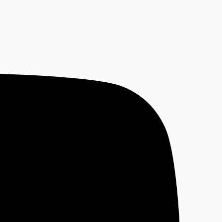
خطي
لى
لمحتوى