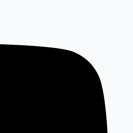
خطي
لى
لمحتوى