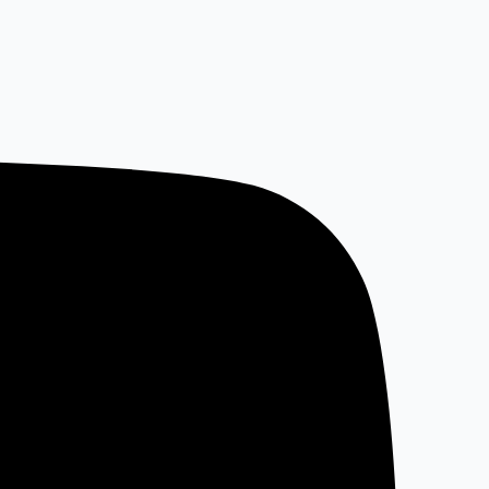
خطي
لى
لمحتوى