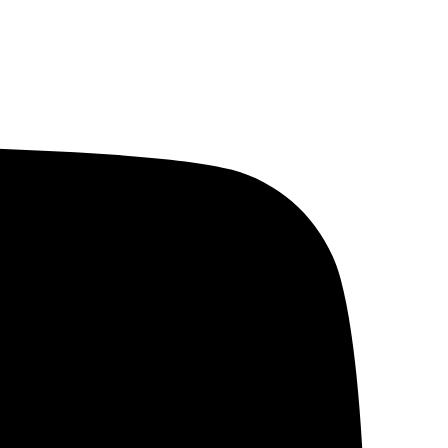
خطي
لى
لمحتوى