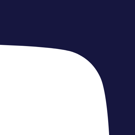
خطي
لى
لمحتوى