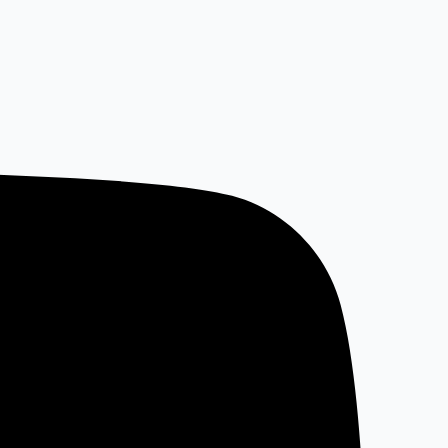
خطي
لى
لمحتوى