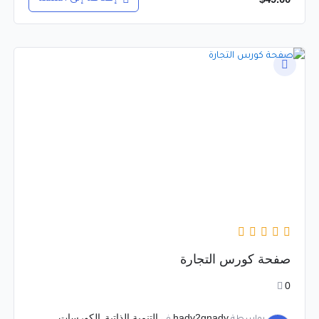
صفحة كورس التجارة
0
hady2gnady
التنمية الذاتية
الكورسات