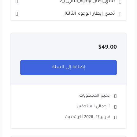
تحدي_إطار_الوجوه_الثاني_)_2
تحدي_إيطار_الوجوه_الثالثة_
$
49.00
إضافة إلى السلة
جميع المستويات
1 إجمالي الملتحقين
فبراير 27, 2026 آخر تحديث