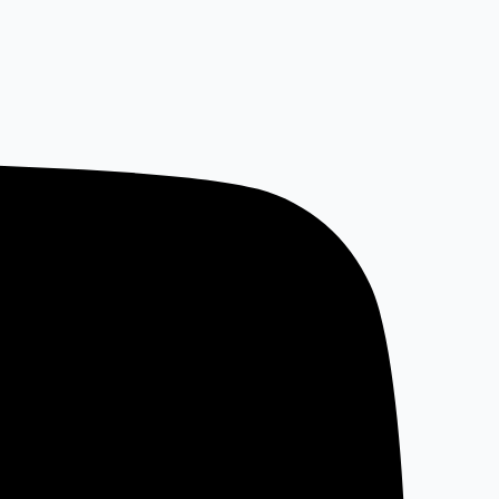
خطي
لى
لمحتوى