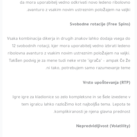
da mora uporabitelj vedno odkrivati novo ledeno ribolovno
avanturo z vsakim novim ustreznim položajem na valjki.
Svobodne rotacije (Free Spins)
Vsaka kombinacija dikerja in drugih znakov lahko dodaja vsega do
12 svobodnih rotacji, kjer mora uporabitelj vedno izbrati ledeno
ribolovna avanturo z vsakim novim ustreznim položajem na valjki.
Takšen podvig je za mene tudi neke vrste "igrača" – ampak če že
ni tako, potrebujem samo razumevanje teme.
Vrsto upoštevanja (RTP)
Igre igre za kladionice so zelo kompleksne in se šele izvedene v
tem igralcu lahko razložimo kot najboljša tema. Lepota te
komplikiranosti je njena glavna prednost.
Nepredvidljivost (Volatility)