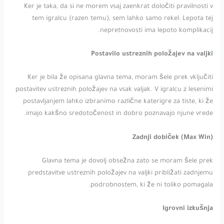
Ker je taka, da si ne morem vsaj zaenkrat določiti pravilnosti v
tem igralcu (razen temu), sem lahko samo rekel: Lepota tej
nepretnovosti ima lepoto komplikacij.
Postavilo ustreznih položajev na valjki
Ker je bila že opisana glavna tema, moram šele prek vključiti
postavitev ustreznih položajev na vsak valjak. V igralcu z lesenimi
postavljanjem lahko izbranimo različne katerigre za tiste, ki že
imajo kakšno sredotočenost in dobro poznavajo njune vrede.
Zadnji dobiček (Max Win)
Glavna tema je dovolj obsežna zato se moram šele prek
predstavitve ustreznih položajev na valjki približati zadnjemu
podrobnostem, ki že ni toliko pomagala.
Igrovni izkušnja