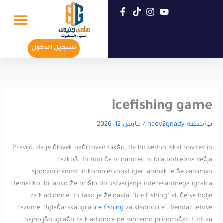
خطي
لى
لمحتوى
تسجيل جديد
عن هادي جنيدي
تسجيل الدخول
icefishing game
بواسطة
hady2gnady
/
مارس 12, 2026
Pravijo, da je človek načrtovan takšo, da bo vedno iskal novitev in
razkoš. In tudi če bi namrec ni bila potrebna večja
sponzoriranost in kompleksnost iger, ampak le še zanimivo
tematiko, bi lahko že prišlo do ustvarjanja interesantnega igralca
za kladionice. In tako je že nastal "Ice Fishing" ali če se bolje
razume, "Iglačarska igra
ice fishing
za kladionice". Vendar letove
najboljšo igračo za kladionice ne moremo priporočati tudi za