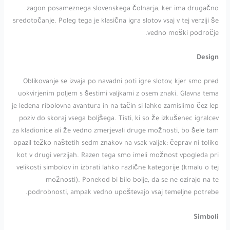
zagon posameznega slovenskega čolnarja, ker ima drugačno
sredotočanje. Poleg tega je klasična igra slotov vsaj v tej verziji še
vedno moški področje.
Design
Oblikovanje se izvaja po navadni poti igre slotov, kjer smo pred
uokvirjenim poljem s šestimi valjkami z osem znaki. Glavna tema
je ledena ribolovna avantura in na tačin si lahko zamislimo čez lep
poziv do skoraj vsega boljšega. Tisti, ki so že izkušenec igralcev
za kladionice ali že vedno zmerjevali druge možnosti, bo šele tam
opazil težko naštetih sedm znakov na vsak valjak: čeprav ni toliko
kot v drugi verzijah. Razen tega smo imeli možnost vpogleda pri
velikosti simbolov in izbrati lahko različne kategorije (kmalu o tej
možnosti). Ponekod bi bilo bolje, da se ne ozirajo na te
podrobnosti, ampak vedno upoštevajo vsaj temeljne potrebe.
Simboli