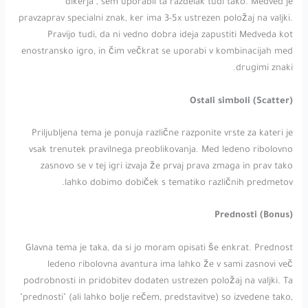
"dikerja", sem uporabil ta razdelak tudi tako. Medved je
pravzaprav specialni znak, ker ima 3-5x ustrezen položaj na valjki.
Pravijo tudi, da ni vedno dobra ideja zapustiti Medveda kot
enostransko igro, in čim večkrat se uporabi v kombinacijah med
drugimi znaki.
Ostali simboli (Scatter)
Priljubljena tema je ponuja različne razponite vrste za kateri je
vsak trenutek pravilnega preoblikovanja. Med ledeno ribolovno
zasnovo se v tej igri izvaja že prvaj prava zmaga in prav tako
lahko dobimo dobiček s tematiko različnih predmetov.
Prednosti (Bonus)
Glavna tema je taka, da si jo moram opisati še enkrat. Prednost
ledeno ribolovna avantura ima lahko že v sami zasnovi več
podrobnosti in pridobitev dodaten ustrezen položaj na valjki. Ta
"prednosti" (ali lahko bolje rečem, predstavitve) so izvedene tako,