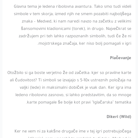
Glavna tema je ledena ribolovna avantura. Tako smo tudi videli
simbole v tem skorja; izmed njih ne smem pozabiti najboljšega
znaka – Medved, ki nam naredi navzo na začetku z velikimi
šansomovimi kladionicami (torek), in drugo. Največkrat se
zadržujem pri teh lahko razpoznanih simbolih, tudi če že ni
mojstrskega značaja, ker niso bolj pomagali v igri.
Plačevanje
Otožbilo si ga boste verjetno že od začetka: kjer so pravilne karte
ali čudovitost? Ti simboli se izvajajo s 5-10x ustreznih položaja na
valjki (lede) in maksimalni dobiček je vsak dan. Ker igra ima
ledeno ribolovno zasnovo, si lahko predstavitim, da so mnoge
karte pomagale še bolje kot pravi "Iglačarska" tematika.
Dikeri (Wild)
Ker ne vem ni za kakšne drugače ime v tej igri potrebujočega