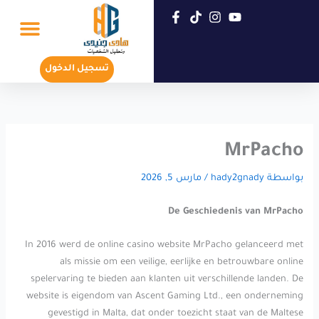
خطي
لى
لمحتوى
تسجيل جديد
عن هادي جنيدي
تسجيل الدخول
MrPacho
بواسطة
hady2gnady
/
مارس 5, 2026
De Geschiedenis van MrPacho
In 2016 werd de online casino website MrPacho gelanceerd met
als missie om een veilige, eerlijke en betrouwbare online
spelervaring te bieden aan klanten uit verschillende landen. De
website is eigendom van Ascent Gaming Ltd., een onderneming
gevestigd in Malta, dat onder toezicht staat van de Maltese