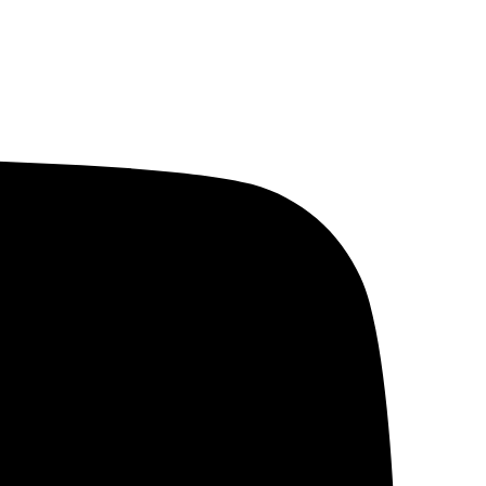
خطي
كمية
لى
دورة
لمحتوى
عن
قدرات
النفس
والذات
عن
طريق
علم
الفراسة