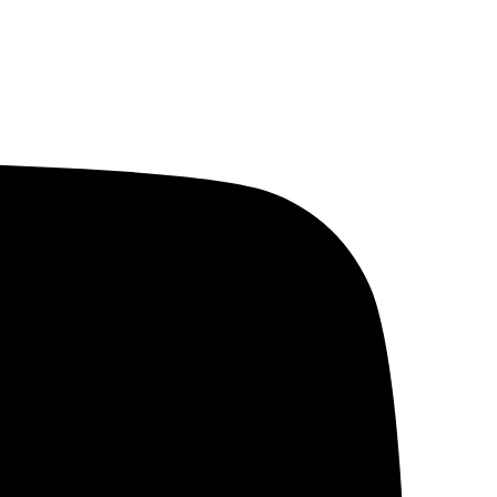
خطي
لى
لمحتوى