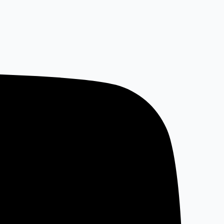
خطي
لى
لمحتوى