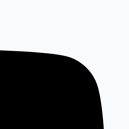
خطي
لى
لمحتوى