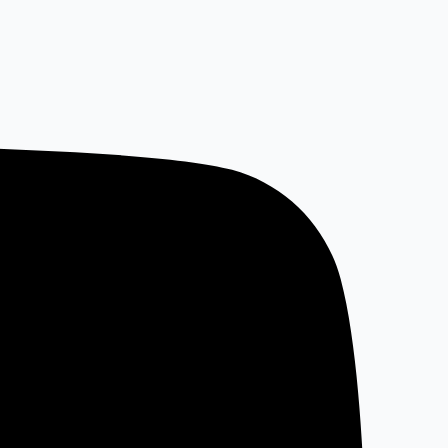
خطي
لى
لمحتوى